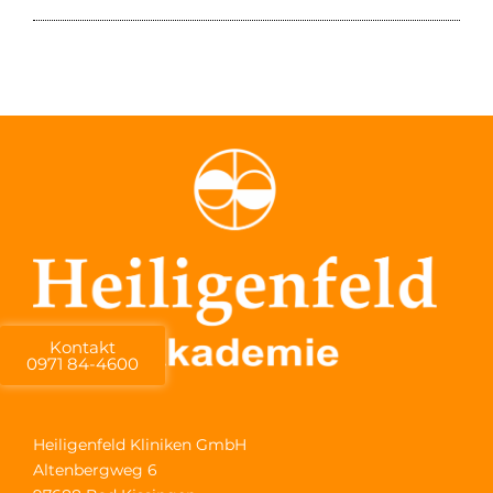
Kontakt
0971 84-4600
Heiligenfeld Kliniken GmbH
Altenbergweg 6