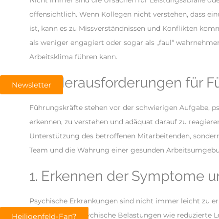
Nicht immer sind die Ursachen für Leistungsabfälle od
offensichtlich. Wenn Kollegen nicht verstehen, dass ei
ist, kann es zu Missverständnissen und Konflikten ko
als weniger engagiert oder sogar als „faul“ wahrnehm
Arbeitsklima führen kann.
Die Herausforderungen für F
Newsletter
Führungskräfte stehen vor der schwierigen Aufgabe, p
erkennen, zu verstehen und adäquat darauf zu reagieren
Unterstützung des betroffenen Mitarbeitenden, sondern
Team und die Wahrung einer gesunden Arbeitsumgeb
1. Erkennen der Symptome un
Psychische Erkrankungen sind nicht immer leicht zu er
Anzeichen für psychische Belastungen wie reduzierte L
Heiligenfeld-Fan?