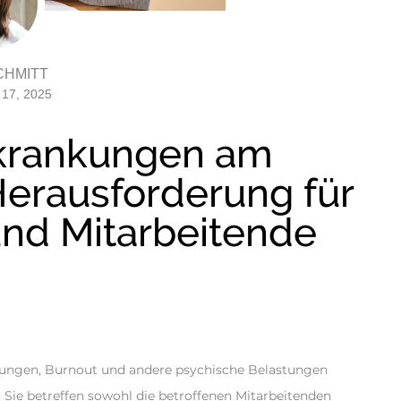
CHMITT
 17, 2025
rkrankungen am
 Herausforderung für
und Mitarbeitende
rungen, Burnout und andere psychische Belastungen
 Sie betreffen sowohl die betroffenen Mitarbeitenden