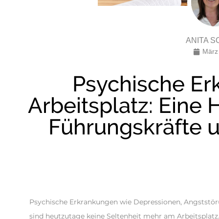
ANITA S
März
Psychische E
Arbeitsplatz: Eine
Führungskräfte 
Psychische Erkrankungen wie Depressionen, Angststö
sind heutzutage keine Seltenheit mehr am Arbeitsplatz.