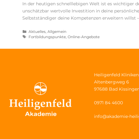
In der heutigen schnelllebigen Welt ist es wichtiger 
unschätzbar wertvolle Investition in deine persönlich
Selbstständiger deine Kompetenzen erweitern willst 
Aktuelles
,
Allgemein
Fortbildungspunkte
,
Online-Angebote
Heiligenfeld Klinik
Altenbergweg 6
97688 Bad Kissinge
0971 84 4600
info@akademie-heili