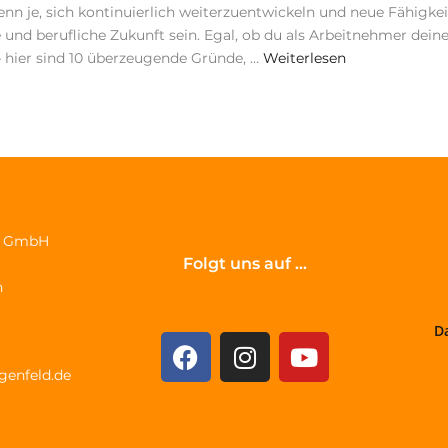
denn je, sich kontinuierlich weiterzuentwickeln und neue Fähigke
e und berufliche Zukunft sein. Egal, ob du als Arbeitnehmer dein
– hier sind 10 überzeugende Gründe, …
Weiterlesen
en GmbH
Folgt uns auf ...
n
D
genfeld.de